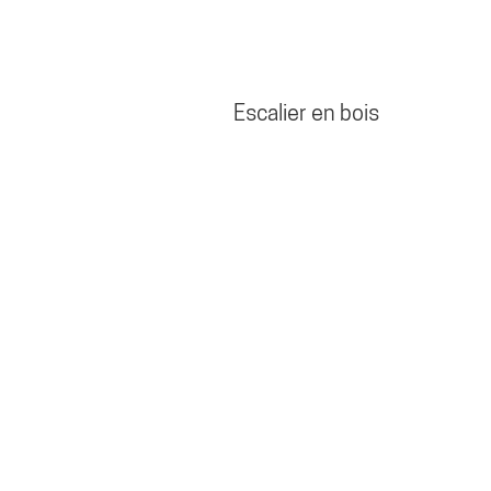
Escalier en bois
OTRE ENTREPRISE
otre entreprise